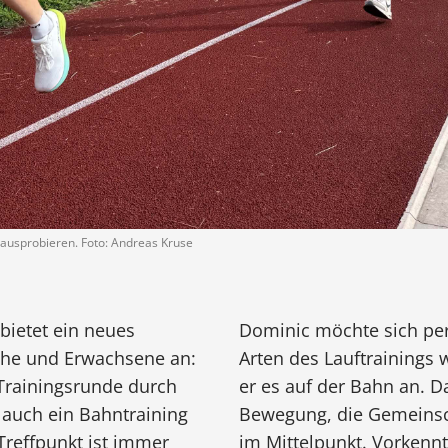
 ausprobieren. Foto: Andreas Kruse
bietet ein neues
Dominic möchte sich per
iche und Erwachsene an:
Arten des Lauftrainings 
Trainingsrunde durch
er es auf der Bahn an. D
t auch ein Bahntraining
Bewegung, die Gemeinsc
 Treffpunkt ist immer
im Mittelpunkt. Vorkenntn